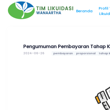
Profil
Beranda
Likui
Pengumuman Pembayaran Tahap Ke
2024-06-26
pembayaran
proporsional
tahap 